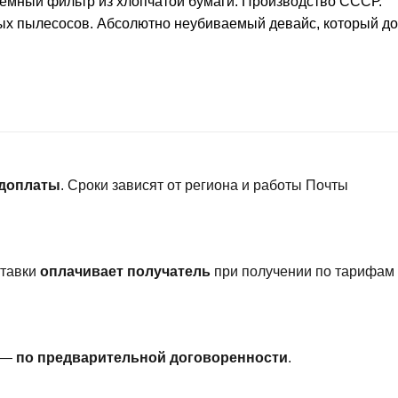
ъёмный фильтр из хлопчатой бумаги. Производство СССР.
ых пылесосов. Абсолютно неубиваемый девайс, который до
едоплаты
. Сроки зависят от региона и работы Почты
ставки
оплачивает получатель
при получении по тарифам
и —
по предварительной договоренности
.