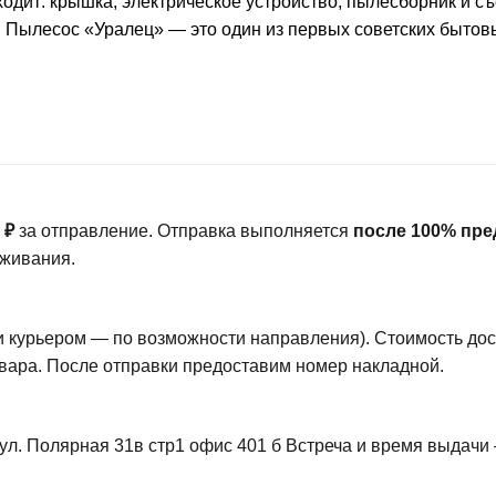
одит: крышка, электрическое устройство, пылесборник и с
 Пылесос «Уралец» — это один из первых советских бытов
 ₽
за отправление. Отправка выполняется
после 100% пр
еживания.
ли курьером — по возможности направления). Стоимость до
вара. После отправки предоставим номер накладной.
 ул. Полярная 31в стр1 офис 401 б Встреча и время выдач