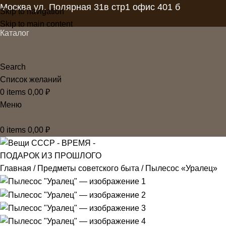
Москва ул. Полярная 31в стр1 офис 401 б
Skip to navigation
Skip to main content
Каталог
Search
Список желаний
0
items
0,00
₽
Меню
0
items
0,00
₽
Главная
Предметы советского быта
Пылесос «Уралец»