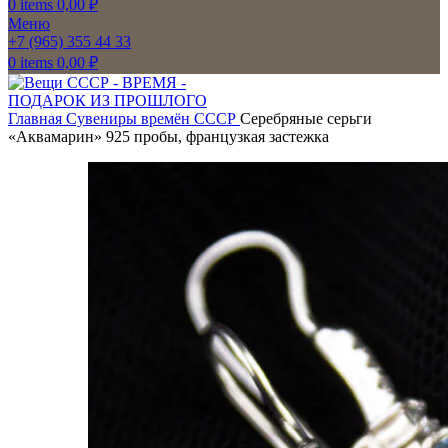
0
items
0,00
₽
Меню
+7 (965) 355 44 33
0
items
0,00
₽
Главная
Сувениры времён СССР
Серебряные серьги
«Аквамарин» 925 пробы, французкая застежка