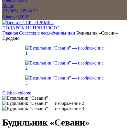
0
items
0,00
₽
Меню
+7 (965) 355 44 33
0
items
0,00
₽
Главная
Советские часы-будильники
Будильник «Севани»
Продано
Click to enlarge
Будильник «Севани»