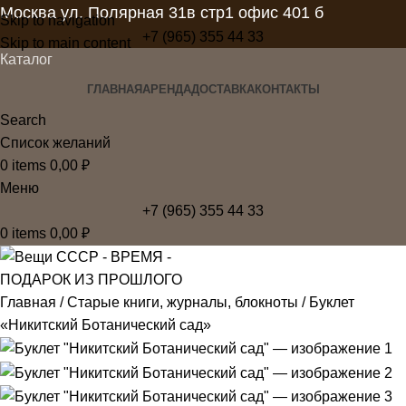
Москва ул. Полярная 31в стр1 офис 401 б
Skip to navigation
+7 (965) 355 44 33
Skip to main content
Каталог
ГЛАВНАЯ
АРЕНДА
ДОСТАВКА
КОНТАКТЫ
Search
Список желаний
0
items
0,00
₽
Меню
+7 (965) 355 44 33
0
items
0,00
₽
Главная
Старые книги, журналы, блокноты
Буклет
«Никитский Ботанический сад»