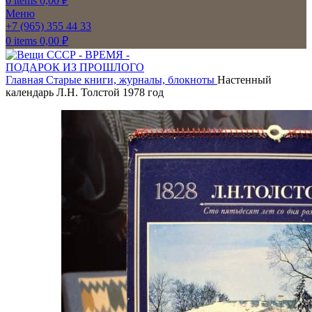
0
items
0,00
₽
Меню
+7 (965) 355 44 33
0
items
0,00
₽
Главная
Старые книги, журналы, блокноты
Настенный
календарь Л.Н. Толстой 1978 год