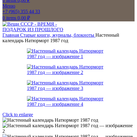
0
items
0,00
₽
Меню
+7 (965) 355 44 33
0
items
0,00
₽
Главная
Старые книги, журналы, блокноты
Настенный
календарь Натюрморт 1987 год
Click to enlarge