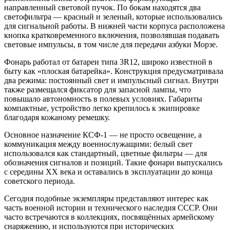
направленный световой пучок. По бокам находятся два
светофильтра — красный и зеленый, которые использовались
для сигнальной работы. В нижней части корпуса расположена
кнопка кратковременного включения, позволявшая подавать
световые импульсы, в том числе для передачи азбуки Морзе.
Фонарь работал от батареи типа 3R12, широко известной в
быту как «плоская батарейка». Конструкция предусматривала
два режима: постоянный свет и импульсный сигнал. Внутри
также размещался фиксатор для запасной лампы, что
повышало автономность в полевых условиях. Габариты
компактные, устройство легко крепилось к экипировке
благодаря кожаному ремешку.
Основное назначение КСФ-1 — не просто освещение, а
коммуникация между военнослужащими: белый свет
использовался как стандартный, цветные фильтры — для
обозначения сигналов и позиций. Такие фонари выпускались
с середины XX века и оставались в эксплуатации до конца
советского периода.
Сегодня подобные экземпляры представляют интерес как
часть военной истории и технического наследия СССР. Они
часто встречаются в коллекциях, посвящённых армейскому
снаряжению, и используются при исторических