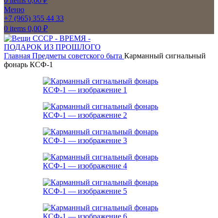
0
items
0,00
₽
Меню
+7 (965) 355 44 33
0
items
0,00
₽
Главная
Предметы советского быта
Карманный сигнальный
фонарь КСФ-1