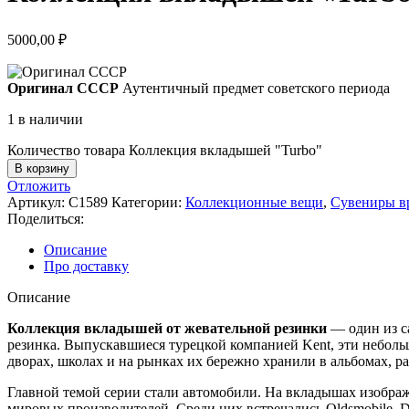
5000,00
₽
Оригинал СССР
Аутентичный предмет советского периода
1 в наличии
Количество товара Коллекция вкладышей "Turbo"
В корзину
Отложить
Артикул:
С1589
Категории:
Коллекционные вещи
,
Сувениры в
Поделиться:
Описание
Про доставку
Описание
Коллекция вкладышей от жевательной резинки
— один из с
резинка. Выпускавшиеся турецкой компанией Kent, эти неболь
дворах, школах и на рынках их бережно хранили в альбомах, р
Главной темой серии стали автомобили. На вкладышах изобра
мировых производителей. Среди них встречались Oldsmobile, De