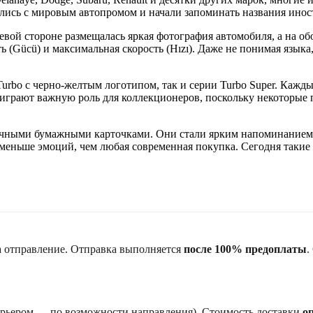
ились с мировым автопромом и начали запоминать названия ино
й стороне размещалась яркая фотография автомобиля, а на обо
ь (Gücü) и максимальная скорость (Hızı). Даже не понимая язык
urbo с черно-желтым логотипом, так и серии Turbo Super. Кажд
 играют важную роль для коллекционеров, поскольку некоторые 
ычными бумажными карточками. Они стали ярким напоминанием о
 меньше эмоций, чем любая современная покупка. Сегодня такие
а отправление. Отправка выполняется
после 100% предоплаты
.
курьером — по возможности направления). Стоимость доставки
о