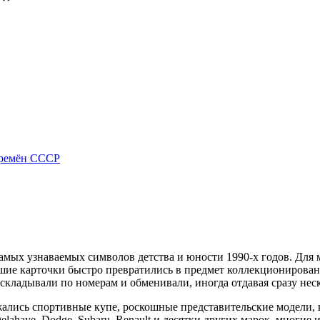
ремён СССР
амых узнаваемых символов детства и юности 1990-х годов. Для 
шие карточки быстро превратились в предмет коллекционирован
аскладывали по номерам и обменивали, иногда отдавая сразу не
жались спортивные купе, роскошные представительские модели,
lahaye, Dodge, Subaru, Renault и десятки других марок, многие 