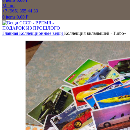
0
items
0,00
₽
Меню
+7 (965) 355 44 33
0
items
0,00
₽
Главная
Коллекционные вещи
Коллекция вкладышей «Turbo»