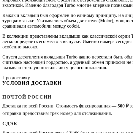
экзотикой. Именно благодаря Turbo многие впервые познаком
Каждый вкладыш был оформлен по единому принципу. На лицево
турецком языке. Указывались объем двигателя (Motor), мощност
сравнивали автомобили между собой.
В коллекции представлены вкладыши как классической серии T
легко определить его место в выпуске. Именно номера сегодня
особенно высоко.
Спустя десятилетия вкладыши Turbo давно перестали быть об
считалась настоящей гордостью, а удачный обмен приносил не
вызывают теплую ностальгию у целого поколения.
Про доставку
УСЛОВИЯ ДОСТАВКИ
ПОЧТОЙ РОССИИ
Доставка по всей России. Стоимость фиксированная —
500 ₽
з
отправки предоставим трек-номер для отслеживания.
СДЭК
Доставка по всей России через СДЭК (до пункта выдачи или 