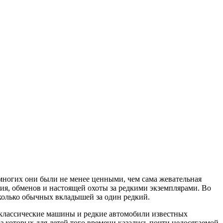
многих они были не менее ценными, чем сама жевательная
ия, обменов и настоящей охоты за редкими экземплярами. Во
сколько обычных вкладышей за один редкий.
 классические машины и редкие автомобили известных
из которых для детей того времени казались почти недосягаемой