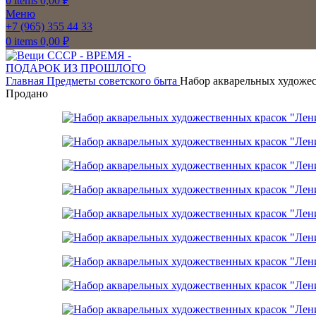
0
items
0,00
₽
Меню
+7 (965) 355 44 33
0
items
0,00
₽
Главная
Предметы советского быта
Набор акварельных художе
Продано