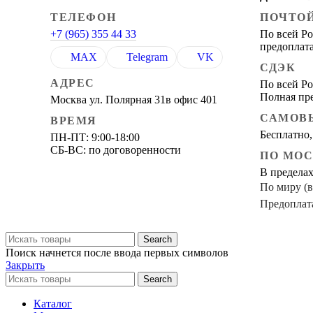
ТЕЛЕФОН
ПОЧТО
+7 (965) 355 44 33
По всей Ро
предоплата
MAX
Telegram
VK
СДЭК
АДРЕС
По всей Ро
Полная пр
Москва ул. Полярная 31в офис 401
САМОВ
ВРЕМЯ
Бесплатно,
ПН-ПТ: 9:00-18:00
СБ-ВС: по договоренности
ПО МО
В предела
По миру (
Предоплат
Search
Поиск начнется после ввода первых символов
Закрыть
Search
Каталог