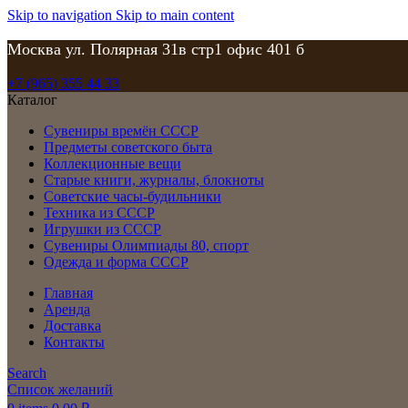
Skip to navigation
Skip to main content
Москва ул. Полярная 31в стр1 офис 401 б
+7 (965) 355 44 33
Каталог
Сувениры времён СССР
Предметы советского быта
Коллекционные вещи
Старые книги, журналы, блокноты
Советские часы-будильники
Техника из СССР
Игрушки из СССР
Сувениры Олимпиады 80, спорт
Одежда и форма СССР
Главная
Аренда
Доставка
Контакты
Search
Список желаний