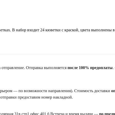
тках. В набор входит 24 кюветки с краской, цвета выполнены 
а отправление. Отправка выполняется
после 100% предоплаты
.
курьером — по возможности направления). Стоимость доставки
о
 отправки предоставим номер накладной.
Полярная 31в стр1 офис 401 б Встреча и время выдачи —
по пред