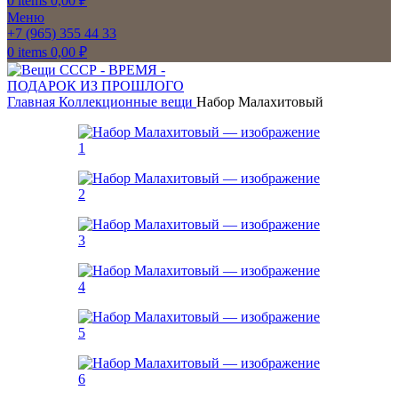
0
items
0,00
₽
Меню
+7 (965) 355 44 33
0
items
0,00
₽
Главная
Коллекционные вещи
Набор Малахитовый