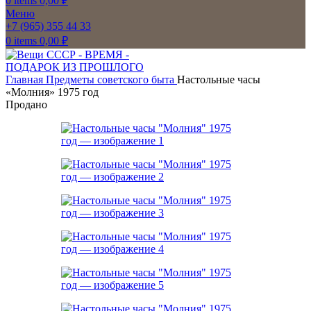
0
items
0,00
₽
Меню
+7 (965) 355 44 33
0
items
0,00
₽
Главная
Предметы советского быта
Настольные часы
«Молния» 1975 год
Продано