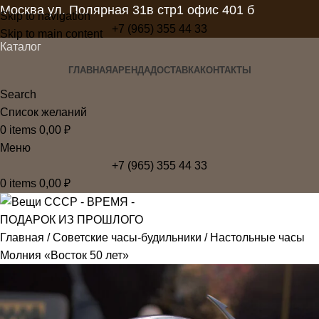
Москва ул. Полярная 31в стр1 офис 401 б
Skip to navigation
+7 (965) 355 44 33
Skip to main content
Каталог
ГЛАВНАЯ
АРЕНДА
ДОСТАВКА
КОНТАКТЫ
Search
Список желаний
0
items
0,00
₽
Меню
+7 (965) 355 44 33
0
items
0,00
₽
Главная
Советские часы-будильники
Настольные часы
Молния «Восток 50 лет»