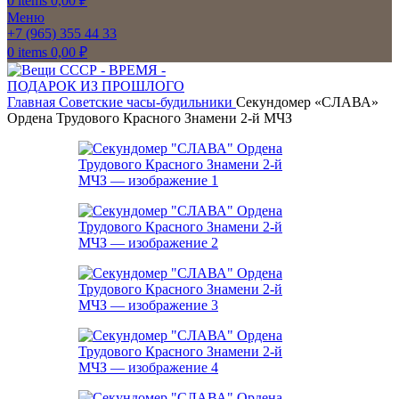
0
items
0,00
₽
Меню
+7 (965) 355 44 33
0
items
0,00
₽
Главная
Советские часы-будильники
Секундомер «СЛАВА»
Ордена Трудового Красного Знамени 2-й МЧЗ