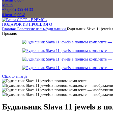
0
items
0,00
₽
Меню
+7 (965) 355 44 33
0
items
0,00
₽
Главная
Советские часы-будильники
Будильник Slava 11 jewels
Продано
Click to enlarge
Будильник Slava 11 jewels в 