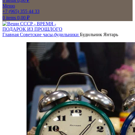
0
items
0,00
₽
Меню
+7 (965) 355 44 33
0
items
0,00
₽
Главная
Советские часы-будильники
Будильник Янтарь