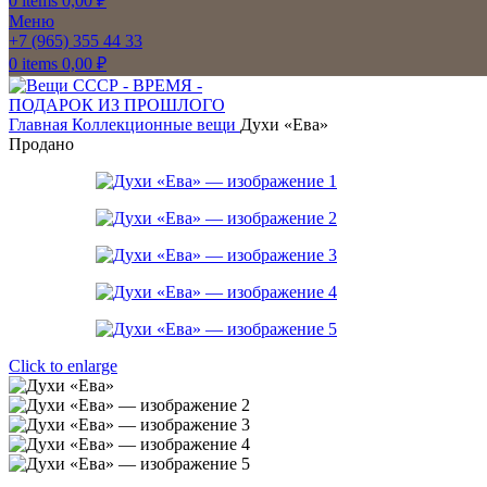
0
items
0,00
₽
Меню
+7 (965) 355 44 33
0
items
0,00
₽
Главная
Коллекционные вещи
Духи «Ева»
Продано
Click to enlarge